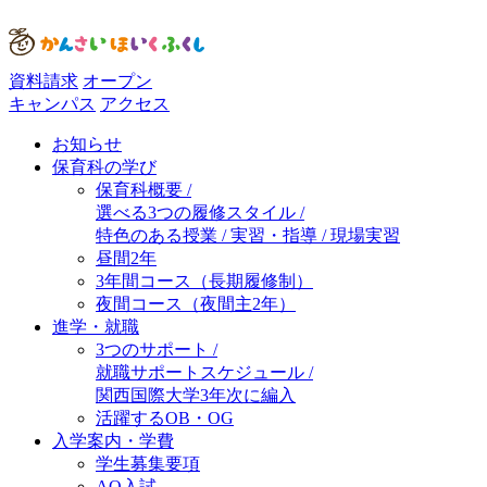
資料請求
オープン
キャンパス
アクセス
お知らせ
保育科の学び
保育科概要 /
選べる3つの履修スタイル /
特色のある授業 / 実習・指導 / 現場実習
昼間2年
3年間コース（長期履修制）
夜間コース（夜間主2年）
進学・就職
3つのサポート /
就職サポートスケジュール /
関西国際大学3年次に編入
活躍するOB・OG
入学案内・学費
学生募集要項
AO入試