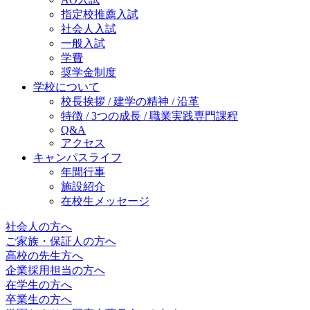
指定校推薦入試
社会人入試
一般入試
学費
奨学金制度
学校について
校長挨拶 / 建学の精神 / 沿革
特徴 / 3つの成長 / 職業実践専門課程
Q&A
アクセス
キャンパスライフ
年間行事
施設紹介
在校生メッセージ
社会人の方へ
ご家族・保証人の方へ
高校の先生方へ
企業採用担当の方へ
在学生の方へ
卒業生の方へ