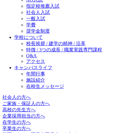
指定校推薦入試
社会人入試
一般入試
学費
奨学金制度
学校について
校長挨拶 / 建学の精神 / 沿革
特徴 / 3つの成長 / 職業実践専門課程
Q&A
アクセス
キャンパスライフ
年間行事
施設紹介
在校生メッセージ
社会人の方へ
ご家族・保証人の方へ
高校の先生方へ
企業採用担当の方へ
在学生の方へ
卒業生の方へ