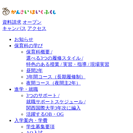
資料請求
オープン
キャンパス
アクセス
お知らせ
保育科の学び
保育科概要 /
選べる3つの履修スタイル /
特色のある授業 / 実習・指導 / 現場実習
昼間2年
3年間コース（長期履修制）
夜間コース（夜間主2年）
進学・就職
3つのサポート /
就職サポートスケジュール /
関西国際大学3年次に編入
活躍するOB・OG
入学案内・学費
学生募集要項
AO入試