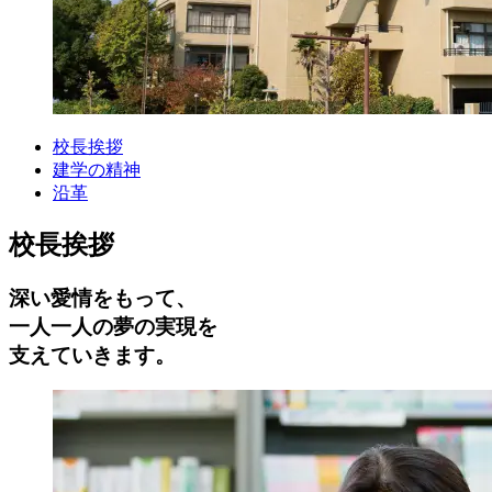
校長挨拶
建学の精神
沿革
校長挨拶
深い愛情をもって、
一人一人の夢の実現を
支えていきます。