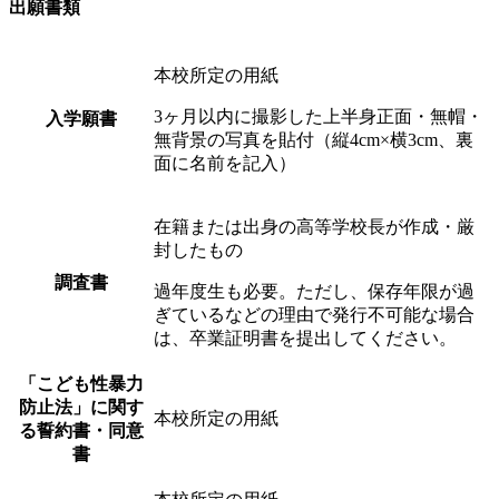
出願書類
本校所定の用紙
3ヶ月以内に撮影した上半身正面・無帽・
入学願書
無背景の写真を貼付（縦4cm×横3cm、裏
面に名前を記入）
在籍または出身の高等学校長が作成・厳
封したもの
調査書
過年度生も必要。ただし、保存年限が過
ぎているなどの理由で発行不可能な場合
は、卒業証明書を提出してください。
「こども性暴力
防止法」
に関す
本校所定の用紙
る
誓約書・同意
書