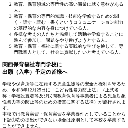
教育、保育領域の専門性の高い職業に就く意欲がある
人。
教育・保育の専門的知識・技能を学修するための聞
く・話す・読む・書くというコミュニケーション能力
の基礎的な内容を身につけている人。
多様な考えの人たちと協働して活動や学修することに
進んで参加し、課題をやり遂げようとする人。
教育・保育・福祉に関する実践的な学びを通して、専
門職業人として、社会に貢献したいと考えている人。
関西保育福祉専門学校に
出願（入学）予定の皆様へ
学校や保育所等に在籍する児童生徒等の安全と権利を守るた
め、令和8年12月25日に「こども性暴力防止法」（正式名
称：学校設置者等及び民間教育保育等事業者による児童対象
性暴力等の防止等のための措置に関する法律）が施行されま
す。
本校では教育実習・保育実習を卒業要件としていることから
下記①②の提出ができない場合は原則として本校を卒業する
ことができません。