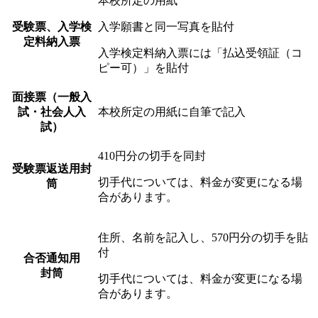
本校所定の用紙
受験票、
入学検
入学願書と同一写真を貼付
定料
納入票
入学検定料納入票には「払込受領証（コ
ピー可）」を貼付
面接票
（一般入
試・
社会人入
本校所定の用紙に自筆で記入
試）
410円分の切手を同封
受験票
返送用封
切手代については、料金が変更になる場
筒
合があります。
住所、名前を記入し、570円分の切手を貼
付
合否通知用
封筒
切手代については、料金が変更になる場
合があります。