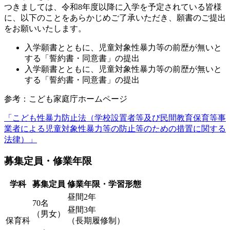
つきましては、令和8年度以降に入学を予定されている皆様
に、以下のことをあらかじめご了承いただき、願書のご提出
をお願いいたします。
入学願書とともに、児童対象性暴力等の前歴が無いと
する「誓約書・同意書」の提出
入学願書とともに、児童対象性暴力等の前歴が無いと
する「誓約書・同意書」の提出
参考：こども家庭庁ホームページ
「こども性暴力防止法（学校設置者等及び民間教育保育等事
業者による児童対象性暴力等の防止等のための措置に関する
法律）」
募集定員・修業年限
学科
募集定員
修業年限・学習形態
昼間2年
70名
昼間3年
（男女）
保育科
（長期履修制）