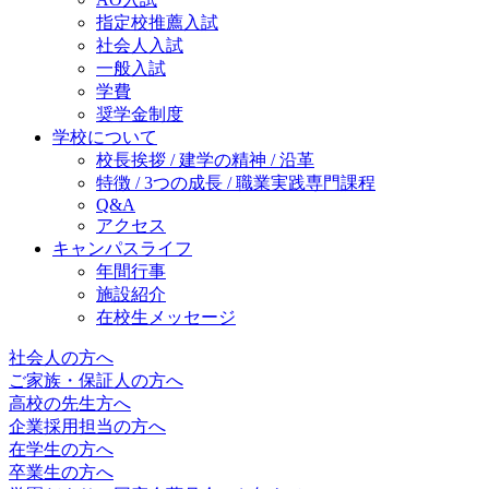
指定校推薦入試
社会人入試
一般入試
学費
奨学金制度
学校について
校長挨拶 / 建学の精神 / 沿革
特徴 / 3つの成長 / 職業実践専門課程
Q&A
アクセス
キャンパスライフ
年間行事
施設紹介
在校生メッセージ
社会人の方へ
ご家族・保証人の方へ
高校の先生方へ
企業採用担当の方へ
在学生の方へ
卒業生の方へ