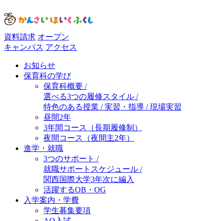
資料請求
オープン
キャンパス
アクセス
お知らせ
保育科の学び
保育科概要 /
選べる3つの履修スタイル /
特色のある授業 / 実習・指導 / 現場実習
昼間2年
3年間コース（長期履修制）
夜間コース（夜間主2年）
進学・就職
3つのサポート /
就職サポートスケジュール /
関西国際大学3年次に編入
活躍するOB・OG
入学案内・学費
学生募集要項
AO入試