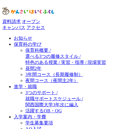
資料請求
オープン
キャンパス
アクセス
お知らせ
保育科の学び
保育科概要 /
選べる3つの履修スタイル /
特色のある授業 / 実習・指導 / 現場実習
昼間2年
3年間コース（長期履修制）
夜間コース（夜間主2年）
進学・就職
3つのサポート /
就職サポートスケジュール /
関西国際大学3年次に編入
活躍するOB・OG
入学案内・学費
学生募集要項
AO入試