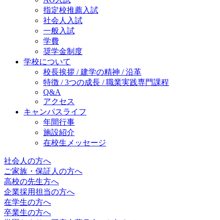
指定校推薦入試
社会人入試
一般入試
学費
奨学金制度
学校について
校長挨拶 / 建学の精神 / 沿革
特徴 / 3つの成長 / 職業実践専門課程
Q&A
アクセス
キャンパスライフ
年間行事
施設紹介
在校生メッセージ
社会人の方へ
ご家族・保証人の方へ
高校の先生方へ
企業採用担当の方へ
在学生の方へ
卒業生の方へ