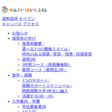
資料請求
オープン
キャンパス
アクセス
お知らせ
保育科の学び
保育科概要 /
選べる3つの履修スタイル /
特色のある授業 / 実習・指導 / 現場実習
昼間2年
3年間コース（長期履修制）
夜間コース（夜間主2年）
進学・就職
3つのサポート /
就職サポートスケジュール /
関西国際大学3年次に編入
活躍するOB・OG
入学案内・学費
学生募集要項
AO入試