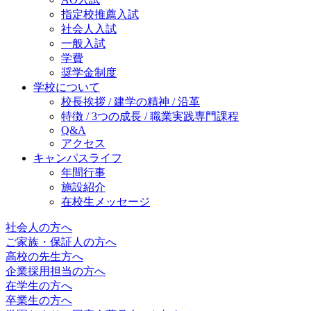
指定校推薦入試
社会人入試
一般入試
学費
奨学金制度
学校について
校長挨拶 / 建学の精神 / 沿革
特徴 / 3つの成長 / 職業実践専門課程
Q&A
アクセス
キャンパスライフ
年間行事
施設紹介
在校生メッセージ
社会人の方へ
ご家族・保証人の方へ
高校の先生方へ
企業採用担当の方へ
在学生の方へ
卒業生の方へ