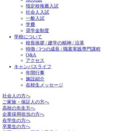
指定校推薦入試
社会人入試
一般入試
学費
奨学金制度
学校について
校長挨拶 / 建学の精神 / 沿革
特徴 / 3つの成長 / 職業実践専門課程
Q&A
アクセス
キャンパスライフ
年間行事
施設紹介
在校生メッセージ
社会人の方へ
ご家族・保証人の方へ
高校の先生方へ
企業採用担当の方へ
在学生の方へ
卒業生の方へ