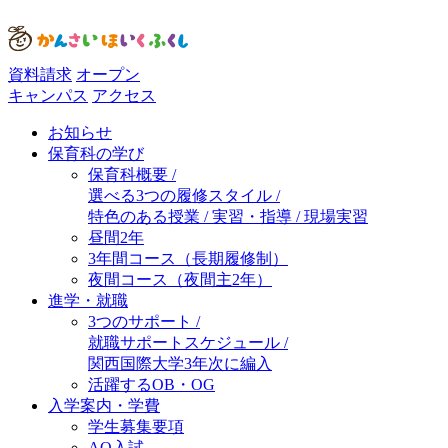
資料請求
オープン
キャンパス
アクセス
お知らせ
保育科の学び
保育科概要 /
選べる3つの履修スタイル /
特色のある授業 / 実習・指導 / 現場実習
昼間2年
3年間コース（長期履修制）
夜間コース（夜間主2年）
進学・就職
3つのサポート /
就職サポートスケジュール /
関西国際大学3年次に編入
活躍するOB・OG
入学案内・学費
学生募集要項
AO入試