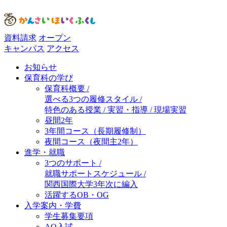
資料請求
オープン
キャンパス
アクセス
お知らせ
保育科の学び
保育科概要 /
選べる3つの履修スタイル /
特色のある授業 / 実習・指導 / 現場実習
昼間2年
3年間コース（長期履修制）
夜間コース（夜間主2年）
進学・就職
3つのサポート /
就職サポートスケジュール /
関西国際大学3年次に編入
活躍するOB・OG
入学案内・学費
学生募集要項
AO入試