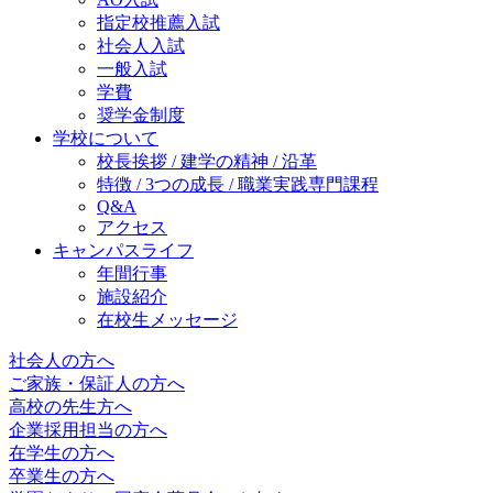
指定校推薦入試
社会人入試
一般入試
学費
奨学金制度
学校について
校長挨拶 / 建学の精神 / 沿革
特徴 / 3つの成長 / 職業実践専門課程
Q&A
アクセス
キャンパスライフ
年間行事
施設紹介
在校生メッセージ
社会人の方へ
ご家族・保証人の方へ
高校の先生方へ
企業採用担当の方へ
在学生の方へ
卒業生の方へ