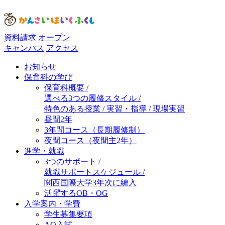
資料請求
オープン
キャンパス
アクセス
お知らせ
保育科の学び
保育科概要 /
選べる3つの履修スタイル /
特色のある授業 / 実習・指導 / 現場実習
昼間2年
3年間コース（長期履修制）
夜間コース（夜間主2年）
進学・就職
3つのサポート /
就職サポートスケジュール /
関西国際大学3年次に編入
活躍するOB・OG
入学案内・学費
学生募集要項
AO入試