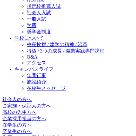
指定校推薦入試
社会人入試
一般入試
学費
奨学金制度
学校について
校長挨拶 / 建学の精神 / 沿革
特徴 / 3つの成長 / 職業実践専門課程
Q&A
アクセス
キャンパスライフ
年間行事
施設紹介
在校生メッセージ
社会人の方へ
ご家族・保証人の方へ
高校の先生方へ
企業採用担当の方へ
在学生の方へ
卒業生の方へ